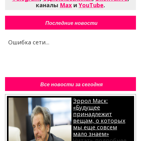
каналы
Max
и
YouTube
.
Последние новости
Ошибка сети...
Все новости за сегодня
Эррол Маск:
«Будущее
принадлежит
вещам, о которых
мы еще совсем
мало знаем»
Читать подробнее