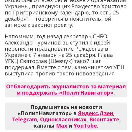
около 30% от всех религиозных организаций
Украины, празднующих Рождество Христово
по Григорианскому календарю, то есть 25
декабря”, – говорится в пояснительной
записке к законопроекту.
Напомним, год назад секретарь СНБО
Александр Турчинов выступил с идеей
перенести празднование Рождества в
Украине с 7 января на 25 декабря. Глава
УГКЦ Святослав (Шевчук) такой шаг
поддержал. Вместе с тем, каноническая УПЦ
выступила против такого нововведения.
Отблагодарить журналистов за материал
и поддержать «ПолитНавигатор»
.
Подпишитесь на новости
«ПолитНавигатор» в
Яндекс.Дзен
,
Telegram
,
Одноклассниках
,
Вконтакте
,
каналы
Max
и
YouTube
.