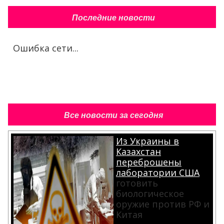
Последние новости
Ошибка сети...
Все новости за сегодня
Из Украины в
Казахстан
переброшены
лаборатории США
готовить
биологическое
оружие против РФ и
Китая