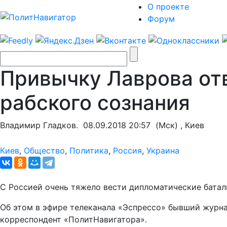
О проекте
Форум
Привычку Лаврова отв
рабского сознания
Владимир Гладков.
08.09.2018 20:57
(Мск) , Киев
Киев
,
Общество
,
Политика
,
Россия
,
Украина
С Россией очень тяжело вести дипломатические батали
Об этом в эфире телеканала «Эспрессо» бывший журна
корреспондент «ПолитНавигатора».