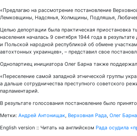
«Предлагаю на рассмотрение постановление Верховной
Лемковщины, Надсянья, Холмщины, Подляшья, Любачевщ
Целью депортации была практическая приостановка т
населения началась 9 сентября 1944 года в результа
и Польской народной республикой об обмене участкам
автохтонных украинцев», – представил свое постанов
Однопартиец инициатора Олег Барна также поддержал
«Переселение самой западной этнической группы укра
а дальше сотрудничества преступного советского реж
парламентарий.
В результате голосования постановление было принято
Метки:
Андрей Антонищак
,
Верховная Рада
,
Олег Барна
English version :: Читать на английском
Рада осудила «