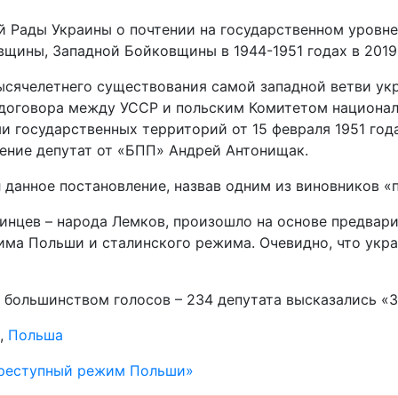
 Рады Украины о почтении на государственном уровне
ины, Западной Бойковщины в 1944-1951 годах в 2019 
ысячелетнего существования самой западной ветви ук
те договора между УССР и польским Комитетом национ
и государственных территорий от 15 февраля 1951 год
ление депутат от «БПП» Андрей Антонищак.
 данное постановление, назвав одним из виновников 
инцев – народа Лемков, произошло на основе предвари
има Польши и сталинского режима. Очевидно, что укра
 большинством голосов – 234 депутата высказались «З
,
Польша
преступный режим Польши»