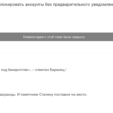
блокировать аккаунты без предварительного уведомле
!
Комментарии к этой теме были закрыты
од банкротство», – отметил Баранец./ 

асранцы. И памятники Сталину поставьте на место.