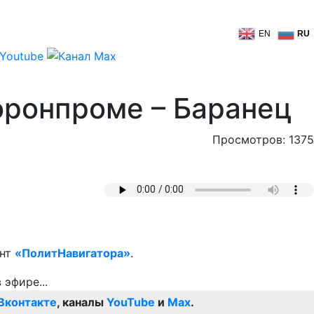
EN
RU
оронпроме – Баранец
Просмотров: 1375
ент
«ПолитНавигатора»
.
Вконтакте
, каналы
YouTube
и
Max
.