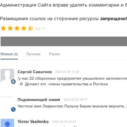
Администрация Сайта вправе удалять комментарии и 
Размещение ссылок на сторонние ресурсы
запрещено
/
4.4
7
Новые
Лучшие
Ранее
(5)
Сергей Саватеев
2024.03.30 15:36
/у нас 22 оборонных предприятия умышленно загоняются п
  И  Делают это  члены правительства и Ростеха
Поднимающий знамя
2024.03.30 06:47
Честное имя Лаврентию Палычу Берии вначале верните, з
Victor Vasilenko
2024.03.30 06:37