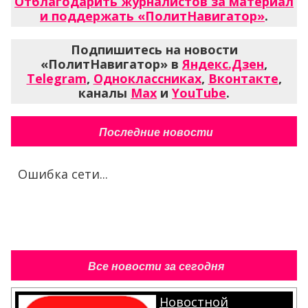
Отблагодарить журналистов за материал
и поддержать «ПолитНавигатор»
.
Подпишитесь на новости
«ПолитНавигатор» в
Яндекс.Дзен
,
Telegram
,
Одноклассниках
,
Вконтакте
,
каналы
Max
и
YouTube
.
Последние новости
Ошибка сети...
Все новости за сегодня
Новостной