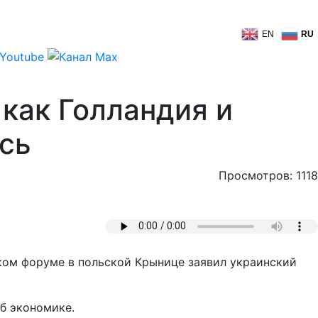
EN
RU
 как Голландия и
усь
Просмотров: 1118
еском форуме в польской Крынице заявил украинский
б экономике.