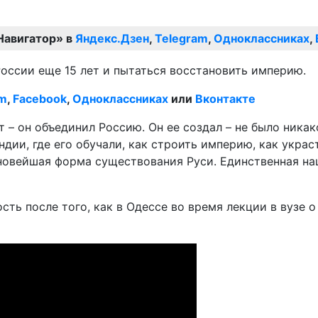
Навигатор» в
Яндекс.Дзен
,
Telegram
,
Одноклассниках
,
России еще 15 лет и пытаться восстановить империю.
am
,
Facebook
,
Одноклассниках
или
Вконтакте
 – он объединил Россию. Он ее создал – не было ника
ндии, где его обучали, как строить империю, как украс
новейшая форма существования Руси. Единственная нац
ть после того, как в Одессе во время лекции в вузе о