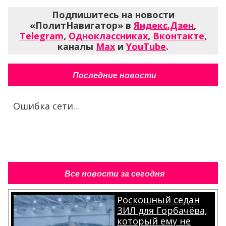
Подпишитесь на новости
«ПолитНавигатор» в
Яндекс.Дзен
,
Telegram
,
Одноклассниках
,
Вконтакте
,
каналы
Max
и
YouTube
.
Последние новости
Ошибка сети...
Все новости за сегодня
Роскошный седан
ЗИЛ для Горбачёва,
который ему не