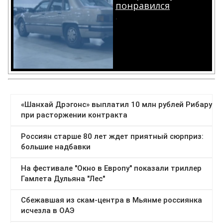
понравился
.