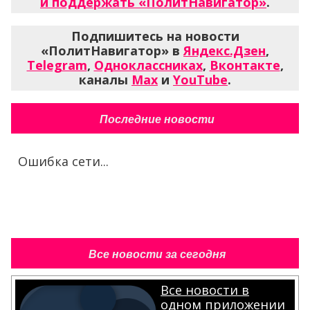
и поддержать «ПолитНавигатор»
.
Подпишитесь на новости
«ПолитНавигатор» в
Яндекс.Дзен
,
Telegram
,
Одноклассниках
,
Вконтакте
,
каналы
Max
и
YouTube
.
Последние новости
Ошибка сети...
Все новости за сегодня
Все новости в
одном приложении