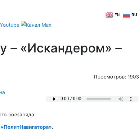
EN
RU
у – «Искандером» –
Просмотров: 1903
на
го боезаряда.
т
«ПолитНавигатора»
.