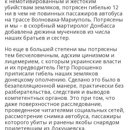
к немотивированным и жестоким
убийствам земляков, потрясен гибелью 12
ни в чем не повинных пассажиров автобуса
на трассе Волноваха-Мариуполь. Потрясены
и мы – в скорбный мартиролог Донбасса
добавлена дюжина мучеников из числа
наших братьев и сестер.
Но еще в большей степени мы потрясены
тем бесчеловечным, адским цинизмом и
лицемерием, с которым украинские власти
и их предводитель Петр Порошенко
приписали гибель наших земляков
донецкому ополчению. Сделано это было в
безапелляционной манере, практически без
разбирательства, следствия и выводов
компетентных органов. Это при том, что
даже поверхностное расследование,
проведенное читателями социальных сетей,
рассмотрение снимка автобуса, пассажиры
которого убиты и ранены якобы снарядом
прилетевшим из Докучаевска,