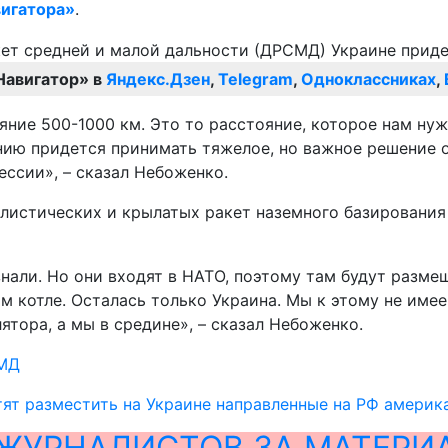
игатора»
.
Навигатор» в
Яндекс.Дзен
,
Telegram
,
Одноклассниках
,
яние 500-1000 км. Это то расстояние, которое нам нуж
нию придется принимать тяжелое, но важное решение 
ссии», – сказал Небоженко.
истических и крылатых ракет наземного базирования 
знали. Но они входят в НАТО, поэтому там будут разм
м котле. Осталась только Украина. Мы к этому не име
ятора, а мы в средине», – сказал Небоженко.
МД
ят разместить на Украине направленные на РФ америк
ЖУРНАЛИСТОВ ЗА МАТЕРИ