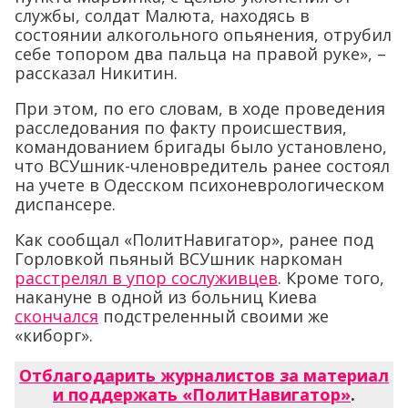
службы, солдат Малюта, находясь в
состоянии алкогольного опьянения, отрубил
себе топором два пальца на правой руке», –
рассказал Никитин.
При этом, по его словам, в ходе проведения
расследования по факту происшествия,
командованием бригады было установлено,
что ВСУшник-членовредитель ранее состоял
на учете в Одесском психоневрологическом
диспансере.
Как сообщал «ПолитНавигатор», ранее под
Горловкой пьяный ВСУшник наркоман
расстрелял в упор сослуживцев
. Кроме того,
накануне в одной из больниц Киева
скончался
подстреленный своими же
«киборг».
Отблагодарить журналистов за материал
и поддержать «ПолитНавигатор»
.