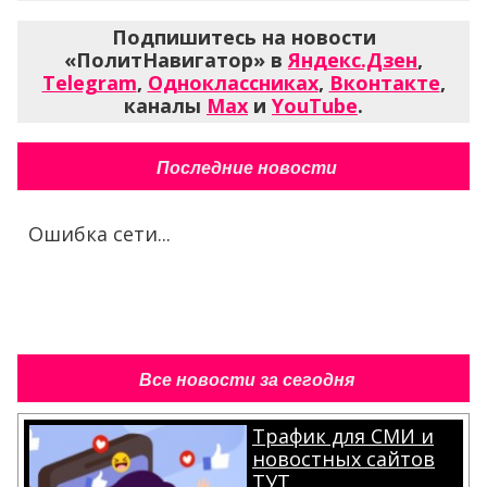
Подпишитесь на новости
«ПолитНавигатор» в
Яндекс.Дзен
,
Telegram
,
Одноклассниках
,
Вконтакте
,
каналы
Max
и
YouTube
.
Последние новости
Ошибка сети...
Все новости за сегодня
Трафик для СМИ и
новостных сайтов
ТУТ