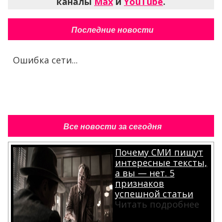
каналы
Max
и
YouTube
.
Последние новости
Ошибка сети...
Все новости за сегодня
Почему СМИ пишут
интересные тексты,
а вы — нет. 5
признаков
успешной статьи
Читать подробнее