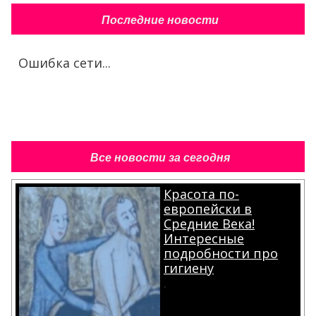
Последние новости
Ошибка сети...
Все новости за сегодня
Красота по-
европейски в
Средние Века!
Интересные
подробности про
гигиену
.