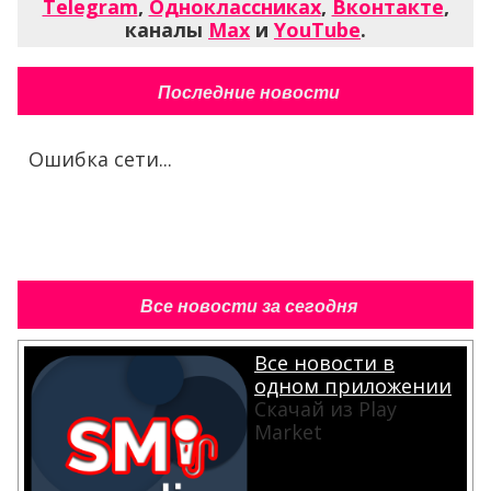
Telegram
,
Одноклассниках
,
Вконтакте
,
каналы
Max
и
YouTube
.
Последние новости
Ошибка сети...
Все новости за сегодня
Все новости в
одном приложении
Скачай из Play
Market