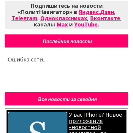
Подпишитесь на новости
«ПолитНавигатор» в
Яндекс.Дзен
,
Telegram
,
Одноклассниках
,
Вконтакте
,
каналы
Max
и
YouTube
.
Последние новости
Ошибка сети...
Все новости за сегодня
У вас IPhone? Новое
приложение
«новостной