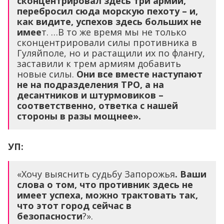
сконцентрировал здесь три армии,
перебросил сюда морскую пехоту – и,
как видите, успехов здесь больших не
имее
т. …В то же время мы не только
сконцентрировали силы противника в
Гуляйполе, но и растащили их по флангу,
заставили к трем армиям добавить
новые силы.
Они все вместе наступают
не на подразделения ТРО, а на
десантников и штурмовиков –
соответственно, ответка с нашей
стороны в разы мощнее».
УП:
«Хочу выяснить судьбу Запорожья
. Ваши
слова о том, что противник здесь не
имеет успеха, можно трактовать так,
что этот город сейчас в
безопасности
?».