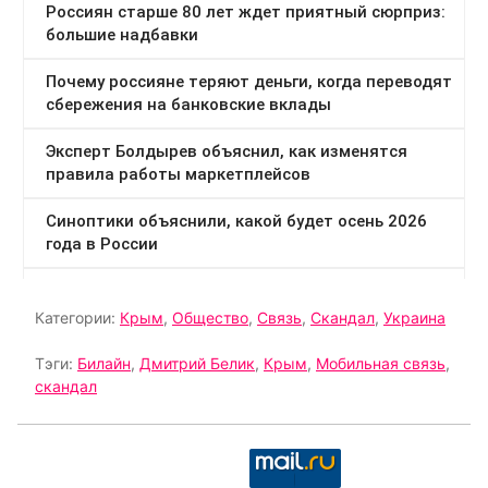
Категории:
Крым
,
Общество
,
Связь
,
Скандал
,
Украина
Тэги:
Билайн
,
Дмитрий Белик
,
Крым
,
Мобильная связь
,
скандал