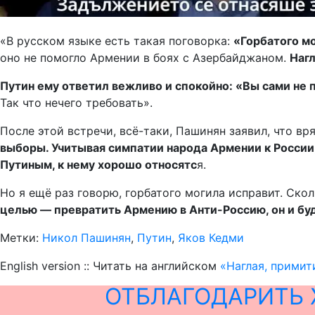
«В русском языке есть такая поговорка:
«Горбатого м
оно не помогло Армении в боях с Азербайджаном.
Нагл
Путин ему ответил вежливо и спокойно: «Вы сами не 
Так что нечего требовать».
После этой встречи, всё-таки, Пашинян заявил, что в
выборы. Учитывая симпатии народа Армении к России, 
Путиным, к нему хорошо относятс
я.
Но я ещё раз говорю, горбатого могила исправит. Скол
целью — превратить Армению в Анти-Россию, он и бу
Метки:
Никол Пашинян
,
Путин
,
Яков Кедми
English version :: Читать на английском
«Наглая, примит
ОТБЛАГОДАРИТЬ 