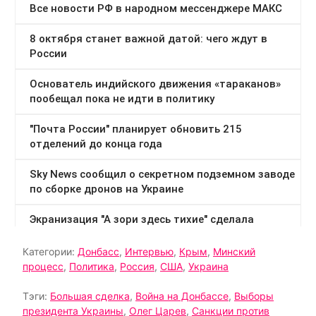
Категории:
Донбасс
,
Интервью
,
Крым
,
Минский
процесс
,
Политика
,
Россия
,
США
,
Украина
Тэги:
Большая сделка
,
Война на Донбассе
,
Выборы
президента Украины
,
Олег Царев
,
Санкции против