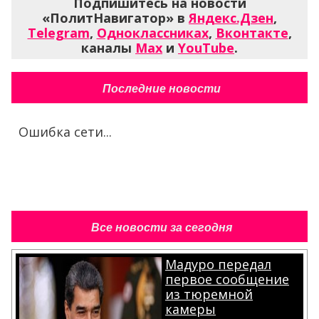
Подпишитесь на новости
«ПолитНавигатор» в
Яндекс.Дзен
,
Telegram
,
Одноклассниках
,
Вконтакте
,
каналы
Max
и
YouTube
.
Последние новости
Ошибка сети...
Все новости за сегодня
Мадуро передал
первое сообщение
из тюремной
камеры