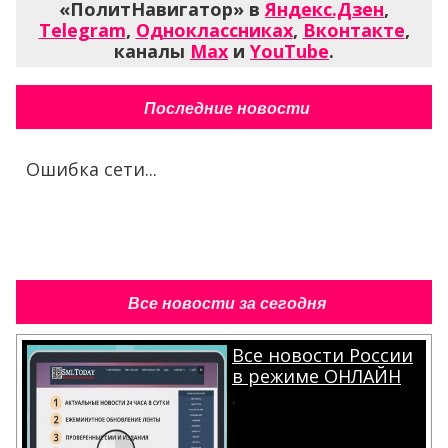
«ПолитНавигатор» в
Яндекс.Дзен
,
Telegram
,
Одноклассниках
,
Вконтакте
,
каналы
Max
и
YouTube
.
Последние новости
Ошибка сети...
Все новости за сегодня
Все новости России
в режиме ОНЛАЙН
.