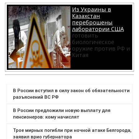
Из Украины в
Казахстан
переброшены
лаборатории США
готовить
биологическое
оружие против РФ и
Китая