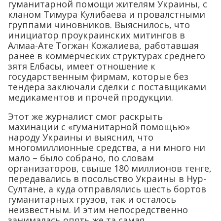
гуманитарной помощи жителям Украины, с
кланом Тимура Кулибаева и провалстными
группами чиновников. Выяснилось, что
инициатор проукраинских митингов в
Алмаа-Ате Тогжан Кожалиева, работавшая
ранее в коммерческих структурах среднего
зятя Елбасы, имеет отношение к
государственным фирмам, которые без
тендера заключали сделки с поставщиками
медикаментов и прочей продукции.
Этот же журналист смог раскрыть
махинации с «гуманитарной помощью»
народу Украины и выяснил, что
многомиллионные средства, а ни много ни
мало – было собрано, по словам
организаторов, свыше 180 миллионов тенге,
передавались в посольство Украины в Нур-
Султане, а куда отправлялись шесть бортов
гуманитарных грузов, так и осталось
неизвестным. И этим непосредственно
занималась опять же та самая