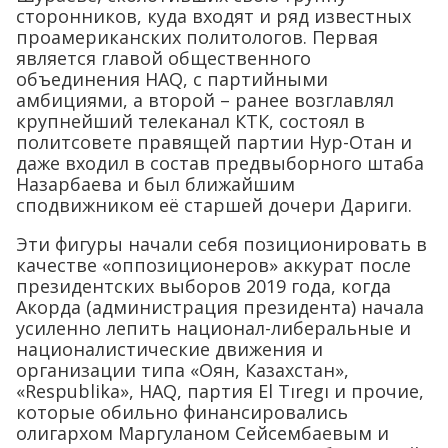
сторонников, куда входят и ряд известных
проамериканских политологов. Первая
является главой общественного
объединения HAQ, с партийными
амбициями, а второй – ранее возглавлял
крупнейший телеканал КТК, состоял в
политсовете правящей партии Нур-Отан и
даже входил в состав предвыборного штаба
Назарбаева и был ближайшим
сподвижником её старшей дочери Дариги.
Эти фигуры начали себя позиционировать в
качестве «оппозиционеров» аккурат после
президентских выборов 2019 года, когда
Акорда (администрация президента) начала
усиленно лепить национал-либеральные и
националистические движения и
организации типа «Оян, Казахстан»,
«Respublika», HAQ, партия El Tıregı и прочие,
которые обильно финансировались
олигархом Маргуланом Сейсембаевым и