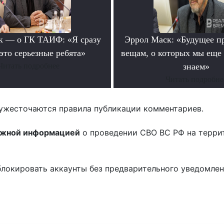
к — о ГК ТАИФ: «Я сразу
Эррол Маск: «Будущее п
это серьезные ребята»
вещам, о которых мы еще 
Читать подробнее
знаем»
Читать подробне
ужесточаются правила публикации комментариев.
ожной информацией
о проведении СВО ВС РФ на терри
блокировать аккаунты без предварительного уведомле
!