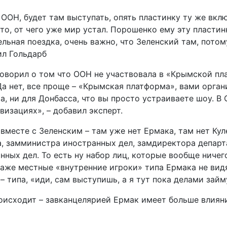
ООН, будет там выступать, опять пластинку ту же вклю
 то, от чего уже мир устал. Порошенко ему эту пластин
тельная поездка, очень важно, что Зеленский там, пото
ил Гольдарб
говорил о том что ООН не участвовала в «Крымской пл
а нет, все проще – «Крымская платформа», вами органи
ма, ни для Донбасса, что вы просто устраиваете шоу. В
изациях», – добавил эксперт.
 вместе с Зеленским – там уже нет Ермака, там нет Ку
, замминистра иностранных дел, замдиректора департ
ных дел. То есть ну набор лиц, которые вообще ничего
е даже местные «внутренние игроки» типа Ермака не ви
– типа, «иди, сам выступишь, а я тут пока делами займ
происходит – завканцелярией Ермак имеет больше влиян