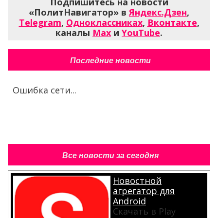
Подпишитесь на новости
«ПолитНавигатор» в
Яндекс.Дзен
,
Telegram
,
Одноклассниках
,
Вконтакте
,
каналы
Max
и
YouTube
.
Последние новости
Ошибка сети...
Все новости за сегодня
Новостной
агрегатор для
Android
Скачать в Play