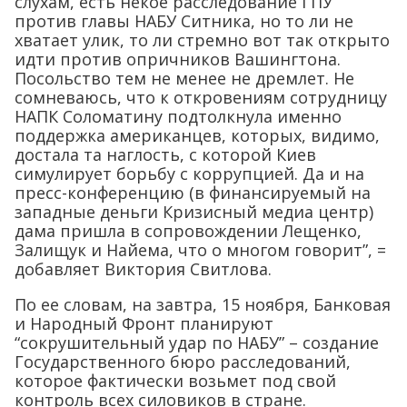
слухам, есть некое расследование ГПУ
против главы НАБУ Ситника, но то ли не
хватает улик, то ли стремно вот так открыто
идти против опричников Вашингтона.
Посольство тем не менее не дремлет. Не
сомневаюсь, что к откровениям сотрудницу
НАПК Соломатину подтолкнула именно
поддержка американцев, которых, видимо,
достала та наглость, с которой Киев
симулирует борьбу с коррупцией. Да и на
пресс-конференцию (в финансируемый на
западные деньги Кризисный медиа центр)
дама пришла в сопровождении Лещенко,
Залищук и Найема, что о многом говорит”, =
добавляет Виктория Свитлова.
По ее словам, на завтра, 15 ноября, Банковая
и Народный Фронт планируют
“сокрушительный удар по НАБУ” – создание
Государственного бюро расследований,
которое фактически возьмет под свой
контроль всех силовиков в стране.