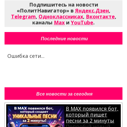
Подпишитесь на новости
«ПолитНавигатор» в
Яндекс.Дзен
,
Telegram
,
Одноклассниках
,
Вконтакте
,
каналы
Max
и
YouTube
.
Последние новости
Ошибка сети...
Все новости за сегодня
В MAX появился бот,
который пишет
песни за 2 минуты
Попробуй новый