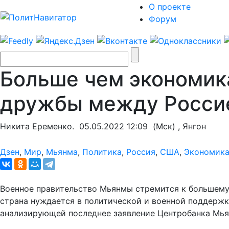
О проекте
Форум
Больше чем экономик
дружбы между Росси
Никита Еременко.
05.05.2022 12:09
(Мск) , Янгон
Дзен
,
Мир
,
Мьянма
,
Политика
,
Россия
,
США
,
Экономик
Военное правительство Мьянмы стремится к большему,
страна нуждается в политической и военной поддержк
анализирующей последнее заявление Центробанка Мь