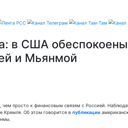
а: в США обеспокоен
ей и Мьянмой
а
 чем просто к финансовым связям с Россией. Наблюдат
е Кремля. Об этом говорится в
публикации
американско
янмы.