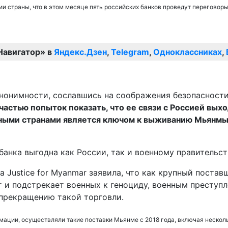
и страны, что в этом месяце пять российских банков проведут переговор
Навигатор» в
Яндекс.Дзен
,
Telegram
,
Одноклассниках
,
нонимности, сославшись на соображения безопасности,
частью попыток показать, что ее связи с Россией вых
упными странами является ключом к выживанию Мьянм
анка выгодна как России, так и военному правительст
 Justice for Myanmar заявила, что как крупный поста
и подстрекает военных к геноциду, военным преступл
прекращению такой торговли.
ормации, осуществляли такие поставки Мьянме с 2018 года, включая неско