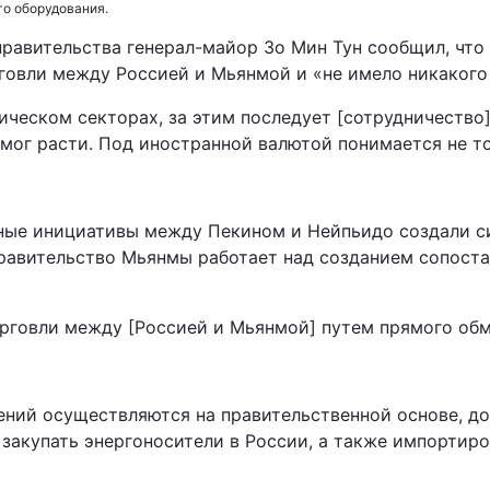
го оборудования.
равительства генерал-майор Зо Мин Тун сообщил, что
говли между Россией и Мьянмой и «не имело никакого
ческом секторах, за этим последует [сотрудничество] 
мог расти. Под иностранной валютой понимается не т
нные инициативы между Пекином и Нейпьидо создали с
 правительство Мьянмы работает над созданием сопос
говли между [Россией и Мьянмой] путем прямого обмен
ений осуществляются на правительственной основе, до
 закупать энергоносители в России, а также импортир