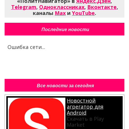
«ПолитНавигатор» в
Яндекс.Дзен
,
Telegram
,
Одноклассниках
,
Вконтакте
,
каналы
Max
и
YouTube
.
Последние новости
Ошибка сети...
Все новости за сегодня
Новостной
агрегатор для
Android
Скачать в Play
Market