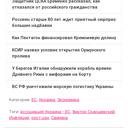
Категории:
ЕС
,
Украина
,
Экономика
Тэги:
ассоциация Украина - ЕС
,
Виктор Скаршевский
,
Инфляция
,
рост цен
,
Свинина