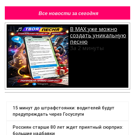
Все новости за сегодня
В MAX уже можно
создать уникальную
песню
За 2 минуты