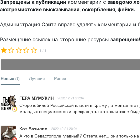
Запрещены к публикации
комментарии с
заведомо л
экстремистские высказывания, оскорбления, фейки.
Администрация Сайта вправе удалять комментарии и 
Размещение ссылок на сторонние ресурсы
запрещено
/
1
1
Новые
Лучшие
Ранее
(7)
ГЕРА МУМУКИН
2022.12.21 21:34
Скоро юбилей Российской власти в Крыму , а менталитет у
молодых специалистов и прекращать это хохлятское быдля
Кот Базилио
2022.12.21 20:04
А кто в Севастополе главный? Ответа нет....они только н