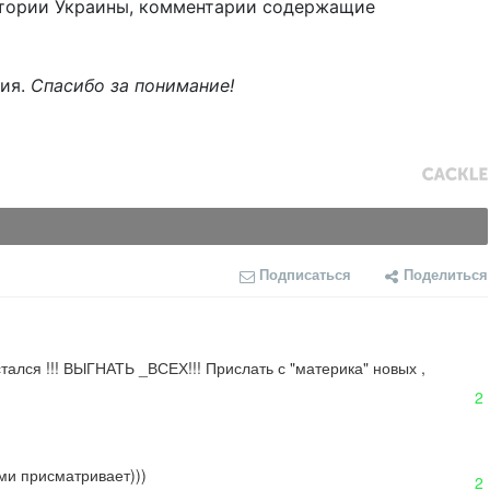
тории Украины, комментарии содержащие
ния.
Спасибо за понимание!
Подписаться
Поделиться
тался !!! ВЫГНАТЬ _ВСЕХ!!! Прислать с "материка" новых , 
2
ими присматривает)))
2