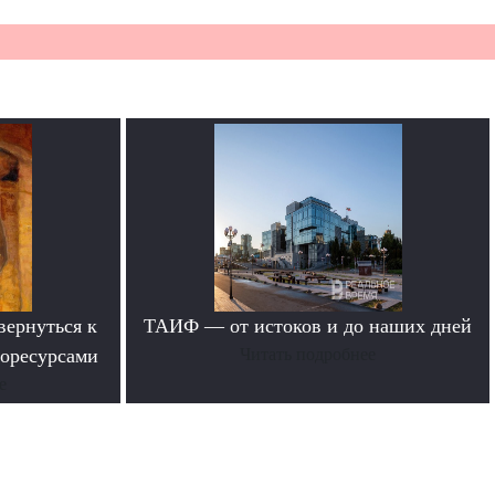
вернуться к
ТАИФ — от истоков и до наших дней
горесурсами
Читать подробнее
е