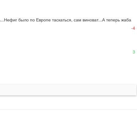
..Нефиг было по Европе таскаться, сам виноват...А теперь жаба 
-4
3