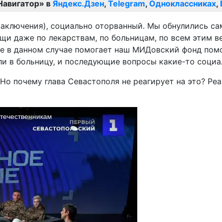
Навигатор» в
Яндекс.Дзен
,
Telegram
,
Одноклассниках
,
заключения), социально оторванный. Мы обнулились сам
ещи даже по лекарствам, по больницам, по всем этим 
Мне в данном случае помогает наш МИДовский фонд пом
ли в больницу, и последующие вопросы какие-то соци
 Но почему глава Севастополя не реагирует на это? Ре