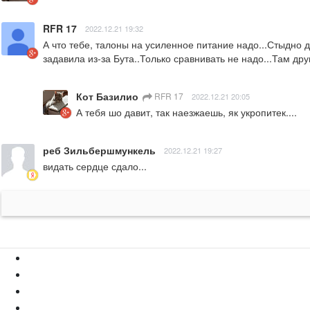
RFR 17
2022.12.21 19:32
А что тебе, талоны на усиленное питание надо...Стыдно д
задавила из-за Бута..Только сравнивать не надо...Там дру
Кот Базилио
RFR 17
2022.12.21 20:05
А тебя шо давит, так наезжаешь, як укропитек....
реб Зильбершмункель
2022.12.21 19:27
видать сердце сдало...