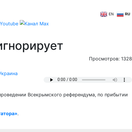
EN
RU
игнорирует
Просмотров: 1328
Украина
 проведении Всекрымского референдума, по прибытии
гатора»
.