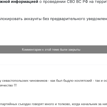
ожной информацией
о проведении СВО ВС РФ на терри
блокировать аккаунты без предварительного уведомле
!
Комментарии к этой теме были закрыты
 севастопольских чиновников - как был быдло-хохлятский - так и ос
чество !!!
а партийных съездах говорят много и толково, когда начальник за н