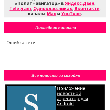
«ПолитНавигатор» в
Яндекс.Дзен
,
Telegram
,
Одноклассниках
,
Вконтакте
,
каналы
Max
и
YouTube
.
Последние новости
Ошибка сети...
Все новости за сегодня
Приложение
новостной
агрегатор для
Android
.