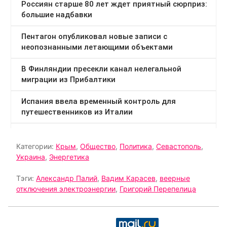
Категории:
Крым
,
Общество
,
Политика
,
Севастополь
,
Украина
,
Энергетика
Тэги:
Александр Палий
,
Вадим Карасев
,
веерные
отключения электроэнергии
,
Григорий Перепелица