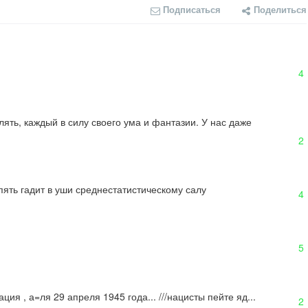
Подписаться
Поделиться
4
ять, каждый в силу своего ума и фантазии. У нас даже 
2
пять гадит в уши среднестатистическому салу
4
5
ция , а=ля 29 апреля 1945 года... ///нацисты пейте яд...
2