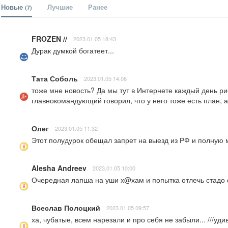
Новые
Лучшие
Ранее
(7)
FROZEN //
2023.01.05 18:43
Дурак думкой богатеет...
Тата Соболь
2023.01.05 14:06
тоже мне новость? Да мы тут в Интернете каждый день рис
главнокомандующий говорил, что у него тоже есть план, а
Олег
2023.01.05 11:32
Этот полудурок обещал запрет на выезд из РФ и полную м
Alesha Andreev
2023.01.05 10:00
Очередная лапша на уши х@хам и попытка отлечь стадо 
Всеслав Полоцкий
2023.01.05 09:57
ха, чубатые, всем нарезали и про себя не забыли... ///уди