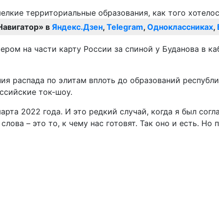
Навигатор» в
Яндекс.Дзен
,
Telegram
,
Одноклассниках
,
ром на части карту России за спиной у Буданова в ка
ния распада по элитам вплоть до образований республ
оссийские ток-шоу.
марта 2022 года. И это редкий случай, когда я был сог
ова – это то, к чему нас готовят. Так оно и есть. Но пр