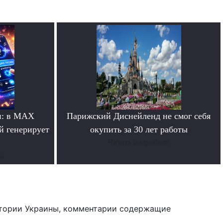
и: в MAX
Парижский Диснейленд не смог себя
й генерирует
окупить за 30 лет работы
Читать подробнее
ты
тории Украины, комментарии содержащие