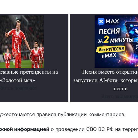
главные претенденты на
Песня вместо открытк
«Золотой мяч»
запустили AI-бота, которы
Читать подробнее
песни
Всего за 2 мину
ужесточаются правила публикации комментариев.
ожной информацией
о проведении СВО ВС РФ на терри