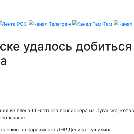
ске удалось добиться
ка
ия из плена 66-летнего пенсионера из Луганска, кото
аболевание.
арь спикера парламента ДНР Дениса Пушилина.