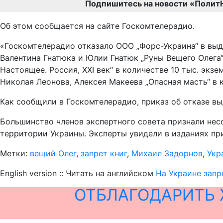
Подпишитесь на новости «Полит
Об этом сообщается на сайте Госкомтелерадио.
«Госкомтелерадио отказало ООО „Форс-Украина“ в выд
Валентина Гнатюка и Юлии Гнатюк „Руны Вещего Олега“
Настоящее. Россия, XXI век“ в количестве 10 тыс. экз
Николая Леонова, Алексея Макеева „Опасная масть“ в 
Как сообщили в Госкомтелерадио, приказ об отказе в
Большинство членов экспертного совета признали нес
территории Украины. Эксперты увидели в изданиях при
Метки:
вещий Олег
,
запрет книг
,
Михаил Задорнов
,
Укр
English version :: Читать на английском
На Украине запр
ОТБЛАГОДАРИТЬ 