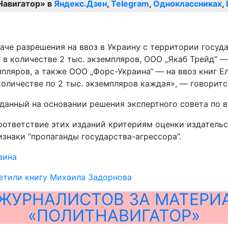
Навигатор» в
Яндекс.Дзен
,
Telegram
,
Одноклассниках
,
аче разрешения на ввоз в Украину с территории госуд
 в количестве 2 тыс. экземпляров, ООО „Якаб Трейд“ —
емпляров, а также ООО „Форс-Украина“ — на ввоз книг Е
количестве по 2 тыс. экземпляров каждая», — говоритс
ыданный на основании решения экспертного совета по 
оответствие этих изданий критериям оценки издатель
знаки “пропаганды государства-агрессора”.
аина
етили книгу Михаила Задорнова
ЖУРНАЛИСТОВ ЗА МАТЕРИ
«ПОЛИТНАВИГАТОР»