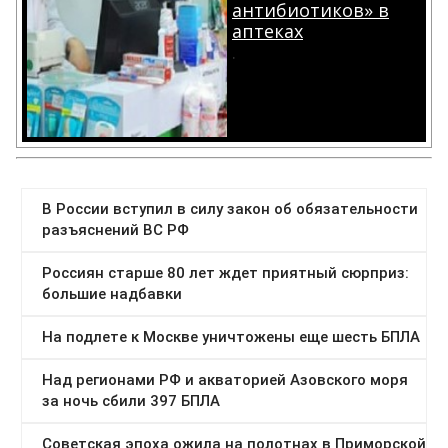
антибиотиков» в
аптеках
.