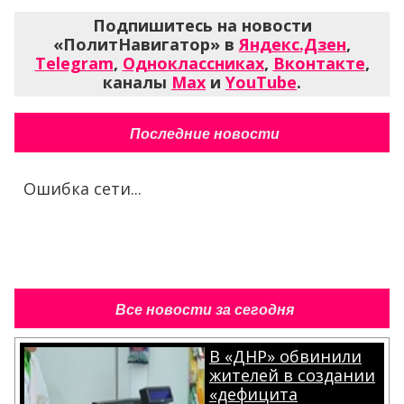
Подпишитесь на новости
«ПолитНавигатор» в
Яндекс.Дзен
,
Telegram
,
Одноклассниках
,
Вконтакте
,
каналы
Max
и
YouTube
.
Последние новости
Ошибка сети...
Все новости за сегодня
В «ДНР» обвинили
жителей в создании
«дефицита