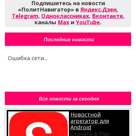
Подпишитесь на новости
«ПолитНавигатор» в
Яндекс.Дзен
,
Telegram
,
Одноклассниках
,
Вконтакте
,
каналы
Max
и
YouTube
.
Последние новости
Ошибка сети...
Все новости за сегодня
Новостной
агрегатор для
Android
Скачать в Play