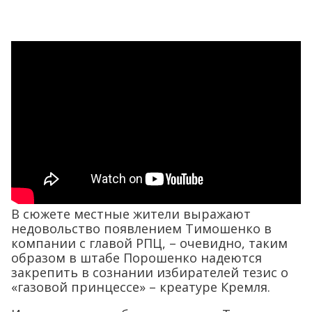
В сюжете местные жители выражают
недовольство появлением Тимошенко в
компании с главой РПЦ, – очевидно, таким
образом в штабе Порошенко надеются
закрепить в сознании избирателей тезис о
«газовой принцессе» – креатуре Кремля.