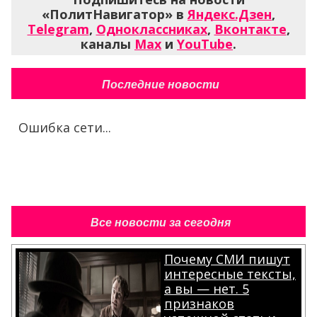
«ПолитНавигатор» в
Яндекс.Дзен
,
Telegram
,
Одноклассниках
,
Вконтакте
,
каналы
Max
и
YouTube
.
Последние новости
Ошибка сети...
Все новости за сегодня
Почему СМИ пишут
интересные тексты,
а вы — нет. 5
признаков