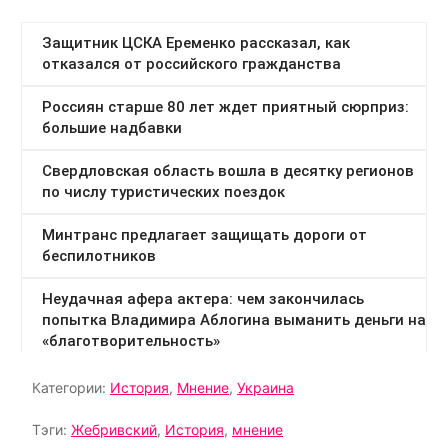
Категории:
История
,
Мнение
,
Украина
Тэги:
Жебривский
,
История
,
мнение