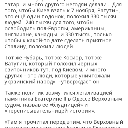
татар, и много другого негодяи делали… Для
того, чтобы Киев взять к 7 ноября, Ватутин,
это ещё один подонок, положил 330 тысяч
людей. 240 тысяч для того, чтобы
освободить пол-Европы, американцы,
англичане, канадцы, и 330 тысяч, только
чтобы к какой-то дате сделать приятное
Сталину, положили людей.
Тот же Чубарь, тот же Косиор, тот же
Ватутин, который положил чёрных
свиточников тут, под Киевом, и много
других – это люди, которые уничтожали
украинский народ», –утверждает он.
Также политик возмутился легализацией
памятника Екатерине II в Одессе Верховным
судом, назвав её «блудницей» и
«переписывательницей истории».
«Там я прочитал перед этим, что Верховный
суд узаконил памятник блуднице Екатерине