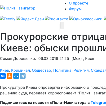
О проекте
Форум
Прокурорские отрица
Киеве: обыски прошли
Семен Дорошенко.
06.03.2018 21:25
(Мск) , Киев
Киев
,
Криминал
,
Общество
,
Политика
,
Религия
,
Сканда
Прокуратура Киева опровергла информацию о преследо
решению суда, передает корреспондент “ПолитНавигат
Подпишитесь на новости «ПолитНавигатор» в
Telegr