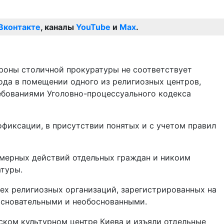
Вконтакте
, каналы
YouTube
и
Max
.
роны столичной прокуратуры не соответствует
ода в помещении одного из религиозных центров,
ребованиями Уголовно-процессуального кодекса
фиксации, в присутствии понятых и с учетом правил
омерных действий отдельных граждан и никоим
атуры.
сех религиозных организаций, зарегистрированных на
основательными и необоснованными.
ком культурном центре Киева и изъяли отдельные