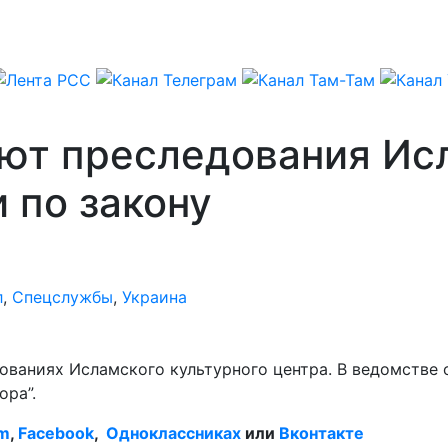
ют преследования Исл
 по закону
л
,
Спецслужбы
,
Украина
ваниях Исламского культурного центра. В ведомстве 
ора”.
am
,
Facebook
,
Одноклассниках
или
Вконтакте