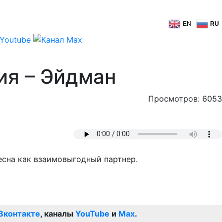
EN
RU
ия – Эйдман
Просмотров: 6053
есна как взаимовыгодный партнер.
Вконтакте
, каналы
YouTube
и
Max
.