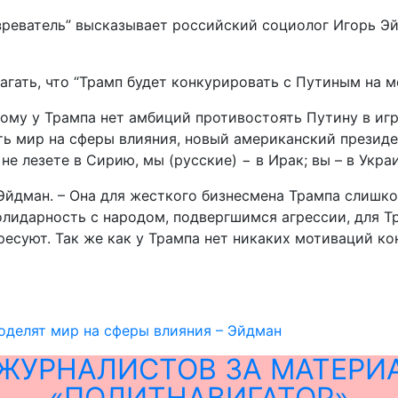
зреватель” высказывает российский социолог Игорь Эй
агать, что “Трамп будет конкурировать с Путиным на 
тому у Трампа нет амбиций противостоять Путину в игр
ь мир на сферы влияния, новый американский президен
 лезете в Сирию, мы (русские) − в Ирак; вы – в Украи
 Эйдман. – Она для жесткого бизнесмена Трампа слишк
лидарность с народом, подвергшимся агрессии, для Тр
ересуют. Так же как у Трампа нет никаких мотиваций к
оделят мир на сферы влияния – Эйдман
ЖУРНАЛИСТОВ ЗА МАТЕРИ
«ПОЛИТНАВИГАТОР»