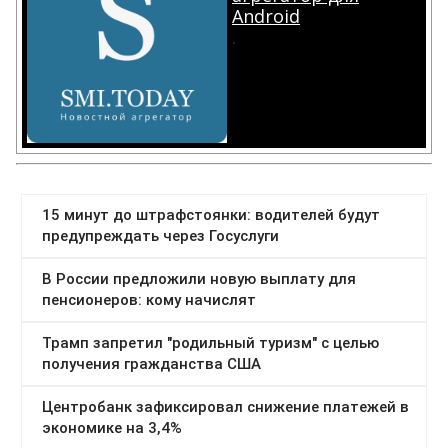
Android
.