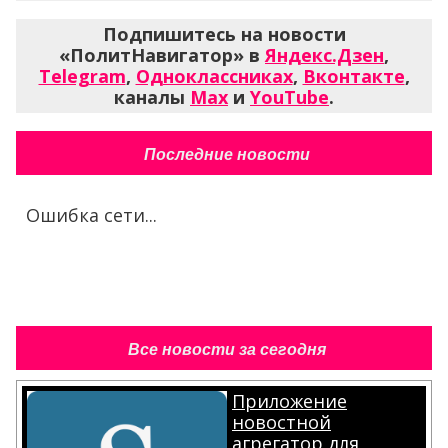
Подпишитесь на новости
«ПолитНавигатор» в
Яндекс.Дзен
,
Telegram
,
Одноклассниках
,
Вконтакте
,
каналы
Max
и
YouTube
.
Последние новости
Ошибка сети...
Все новости за сегодня
Приложение
новостной
агрегатор для