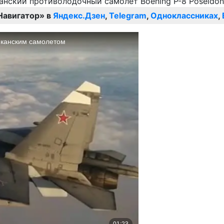
Навигатор» в
Яндекс.Дзен
,
Telegram
,
Одноклассниках
,