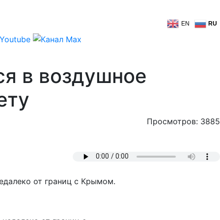
EN
RU
ся в воздушное
ету
Просмотров: 3885
едалеко от границ с Крымом.