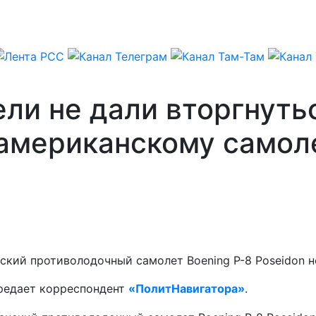
ли не дали вторгнуть
американскому самол
кий противолодочный самолет Boening P-8 Poseidon н
редает корреспондент
«ПолитНавигатора»
.