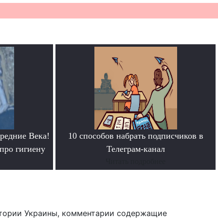
редние Века!
10 способов набрать подписчиков в
про гигиену
Телеграм-канал
Читать подробнее
тории Украины, комментарии содержащие