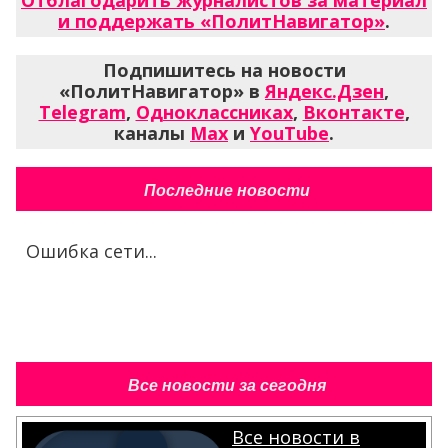
и поддержать «ПолитНавигатор»
.
Подпишитесь на новости
«ПолитНавигатор» в
Яндекс.Дзен
,
Telegram
,
Одноклассниках
,
Вконтакте
,
каналы
Max
и
YouTube
.
Последние новости
Ошибка сети...
Все новости за сегодня
Все новости в