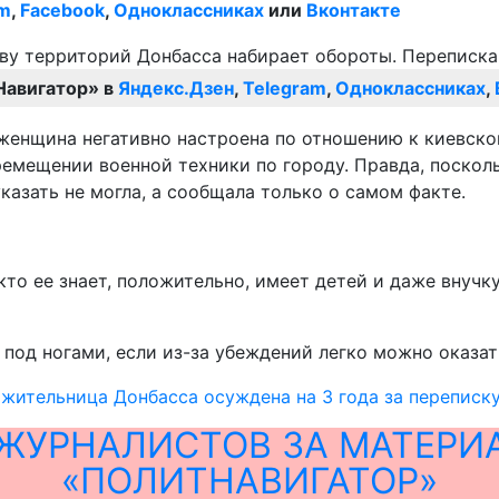
am
,
Facebook
,
Одноклассниках
или
Вконтакте
Навигатор» в
Яндекс.Дзен
,
Telegram
,
Одноклассниках
,
 женщина негативно настроена по отношению к киевско
ремещении военной техники по городу. Правда, поскол
указать не могла, а сообщала только о самом факте.
то ее знает, положительно, имеет детей и даже внучку
 под ногами, если из-за убеждений легко можно оказат
жительница Донбасса осуждена на 3 года за переписку
ЖУРНАЛИСТОВ ЗА МАТЕРИ
«ПОЛИТНАВИГАТОР»