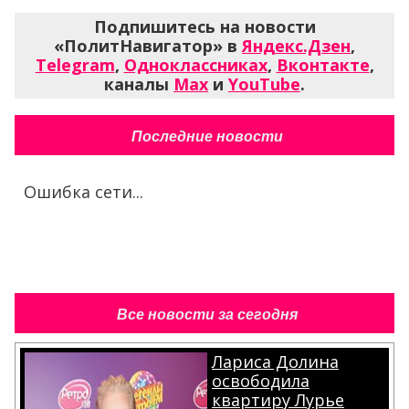
Подпишитесь на новости
«ПолитНавигатор» в
Яндекс.Дзен
,
Telegram
,
Одноклассниках
,
Вконтакте
,
каналы
Max
и
YouTube
.
Последние новости
Ошибка сети...
Все новости за сегодня
Лариса Долина
освободила
квартиру Лурье